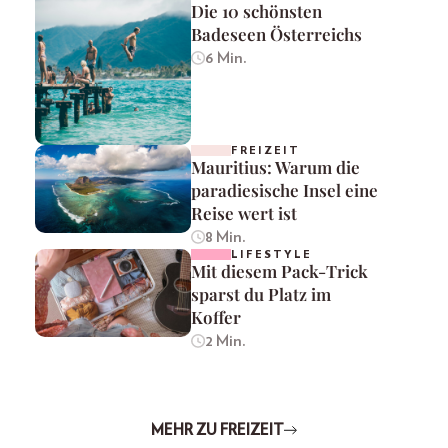
Die 10 schönsten
Badeseen Österreichs
6 Min.
FREIZEIT
Mauritius: Warum die
paradiesische Insel eine
Reise wert ist
8 Min.
LIFESTYLE
Mit diesem Pack-Trick
sparst du Platz im
Koffer
2 Min.
MEHR ZU FREIZEIT