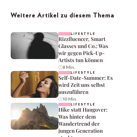
Weitere Artikel zu diesem Thema
LIFESTYLE
Rizzfluencer, Smart
Glasses und Co.: Was
wir gegen Pick-Up-
Artists tun können
8 Min.
LIFESTYLE
Self-Date-Summer: Es
wird Zeit uns selbst
auszuführen
10 Min.
LIFESTYLE
Hike statt Hangover:
Was hinter dem
Wandertrend der
jungen Generation