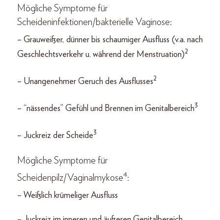
Mögliche Symptome für
Scheideninfektionen/bakterielle Vaginose:
– Grauweißer, dünner bis schaumiger Ausfluss (v.a. nach
2
Geschlechtsverkehr u. während der Menstruation)
2
– Unangenehmer Geruch des Ausflusses
3
– “nässendes” Gefühl und Brennen im Genitalbereich
3
– Juckreiz der Scheide
Mögliche Symptome für
4
Scheidenpilz/Vaginalmykose
:
– Weißlich krümeliger Ausfluss
– Juckreiz im inneren und äußeren Genitalbereich