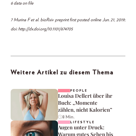
6 data on file
7 Murina F et al. bioRxiv preprint first posted online Jun. 21, 2019;
doi: http://dx.doi.org/10.1101/674705
Weitere Artikel zu diesem Thema
PEOPLE
Louisa Dellert über ihr
Buch: „Momente
zählen, nicht Kalorien”
8 Min.
LIFESTYLE
Augen unter Druck:
Warum gutes Sehen bis