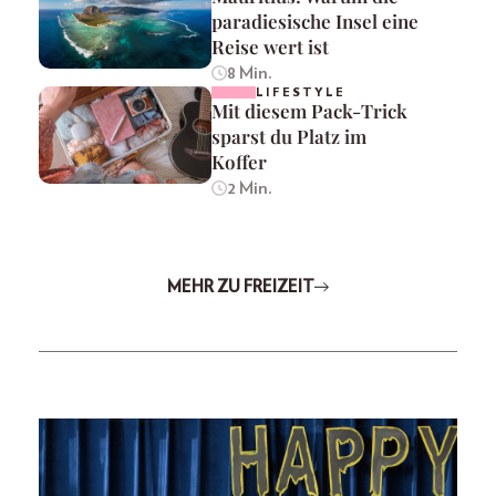
paradiesische Insel eine
Reise wert ist
8 Min.
LIFESTYLE
Mit diesem Pack-Trick
sparst du Platz im
Koffer
2 Min.
MEHR ZU FREIZEIT