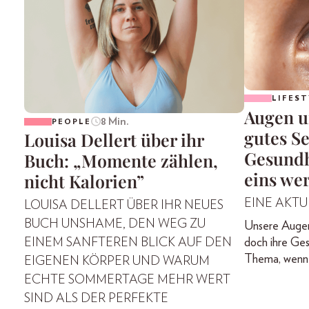
LIFEST
Augen u
8 Min.
PEOPLE
gutes Se
Louisa Dellert über ihr
Gesundh
Buch: „Momente zählen,
eins we
nicht Kalorien”
EINE AKTU
LOUISA DELLERT ÜBER IHR NEUES
BUCH UNSHAME, DEN WEG ZU
Unsere Augen 
doch ihre Ges
EINEM SANFTEREN BLICK AUF DEN
Thema, wenn 
EIGENEN KÖRPER UND WARUM
ECHTE SOMMERTAGE MEHR WERT
SIND ALS DER PERFEKTE