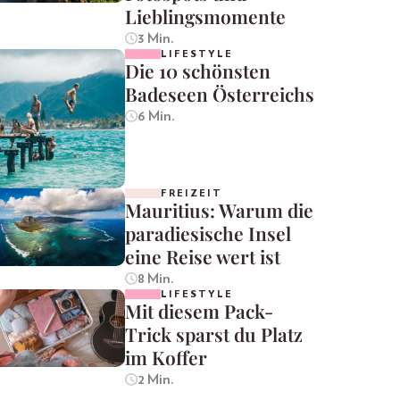
Lieblingsmomente
3 Min.
LIFESTYLE
Die 10 schönsten
Badeseen Österreichs
6 Min.
FREIZEIT
Mauritius: Warum die
paradiesische Insel
eine Reise wert ist
8 Min.
LIFESTYLE
Mit diesem Pack-
Trick sparst du Platz
im Koffer
2 Min.