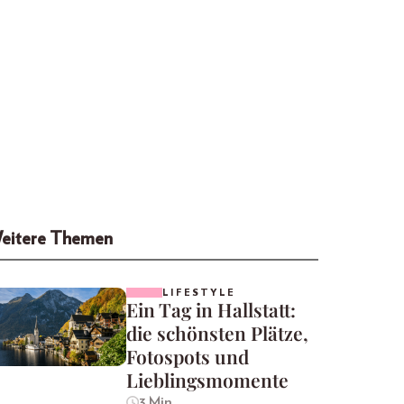
eitere Themen
LIFESTYLE
Ein Tag in Hallstatt:
die schönsten Plätze,
Fotospots und
Lieblingsmomente
3 Min.