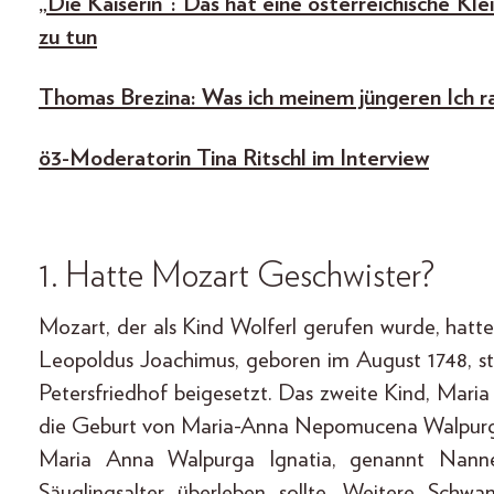
„Die Kaiserin“: Das hat eine österreichische Kl
zu tun
Thomas Brezina: Was ich meinem jüngeren Ich r
ö3-Moderatorin Tina Ritschl im Interview
1. Hatte Mozart Geschwister?
Mozart, der als Kind Wolferl gerufen wurde, hatte
Leopoldus Joachimus, geboren im August 1748, s
Petersfriedhof beigesetzt. Das zweite Kind, Maria
die Geburt von Maria-Anna Nepomucena Walpurgis,
Maria Anna Walpurga Ignatia, genannt Nanner
Säuglingsalter überleben sollte. Weitere Sch