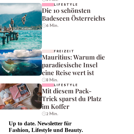
LIFESTYLE
Die 10 schönsten
Badeseen Österreichs
6 Min.
FREIZEIT
Mauritius: Warum die
paradiesische Insel
eine Reise wert ist
8 Min.
LIFESTYLE
Mit diesem Pack-
Trick sparst du Platz
im Koffer
2 Min.