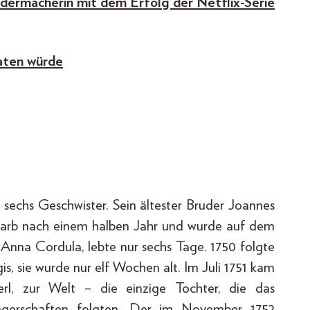
eidermacherin mit dem Erfolg der Netflix-Serie
aten würde
 sechs Geschwister. Sein ältester Bruder Joannes
tarb nach einem halben Jahr und wurde auf dem
 Anna Cordula, lebte nur sechs Tage. 1750 folgte
 sie wurde nur elf Wochen alt. Im Juli 1751 kam
l, zur Welt – die einzige Tochter, die das
wangerschaften folgten. Der im November 1752