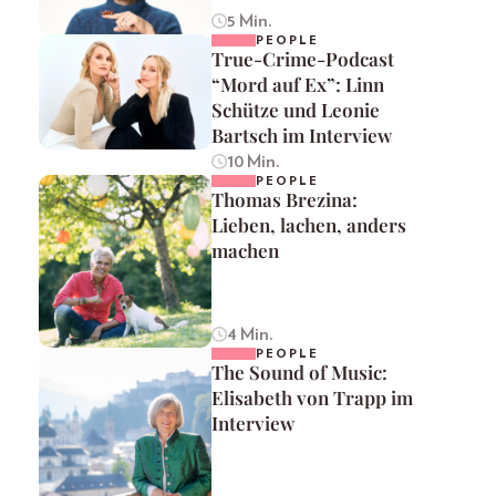
5 Min.
PEOPLE
True-Crime-Podcast
“Mord auf Ex”: Linn
Schütze und Leonie
Bartsch im Interview
10 Min.
PEOPLE
Thomas Brezina:
Lieben, lachen, anders
machen
4 Min.
PEOPLE
The Sound of Music:
Elisabeth von Trapp im
Interview