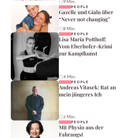
9 Min.
PEOPLE
Gazelle und Gialu über
“Never not changing”
8 Min.
PEOPLE
Lisa Maria Potthoff:
Vom Eberhofer-Krimi
zur Kampfkunst
4 Min.
PEOPLE
Andreas Vitasek: Rat an
mein jüngeres Ich
2 Min.
PEOPLE
Mit Physio aus der
Fahrangst