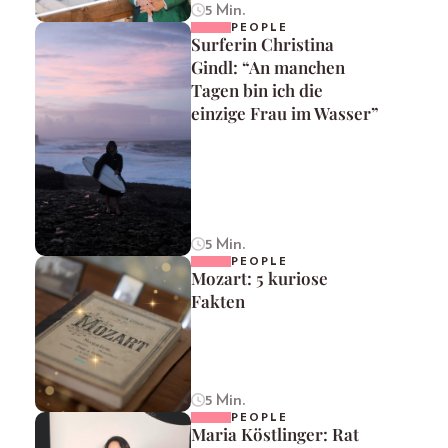
5 Min.
PEOPLE
Surferin Christina
Gindl: “An manchen
Tagen bin ich die
einzige Frau im Wasser”
5 Min.
PEOPLE
Mozart: 5 kuriose
Fakten
5 Min.
PEOPLE
Maria Köstlinger: Rat