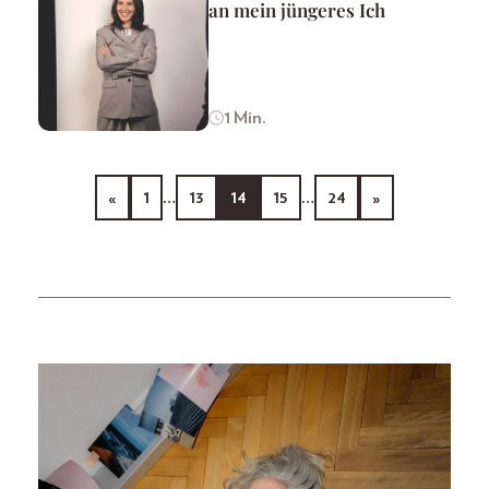
an mein jüngeres Ich
1 Min.
«
1
…
13
14
15
…
24
»