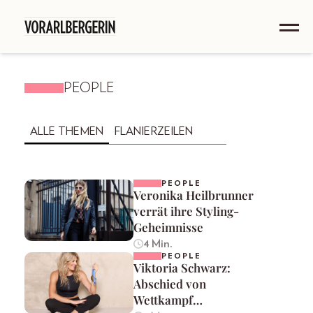
PEOPLE
ALLE THEMEN
FLANIERZEILEN
PEOPLE
Veronika Heilbrunner
verrät ihre Styling-
Geheimnisse
4 Min.
PEOPLE
Viktoria Schwarz:
Abschied von
Wettkampf…