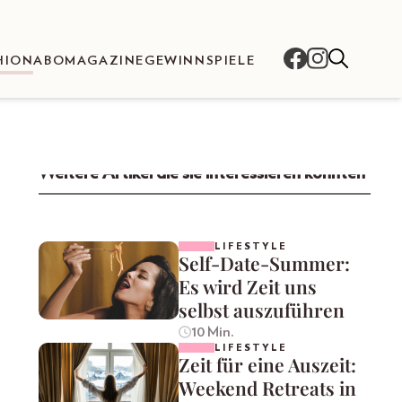
HION
ABO
MAGAZINE
GEWINNSPIELE
Weitere Artikel die sie interessieren könnten
LIFESTYLE
Self-Date-Summer:
Es wird Zeit uns
selbst auszuführen
10 Min.
LIFESTYLE
Zeit für eine Auszeit:
Weekend Retreats in