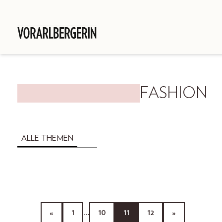
FASHION
ALLE THEMEN
«
1
…
10
11
12
»