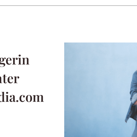
gerin
nter
dia.com