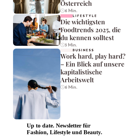
Österreich
6 Min.
LIFESTYLE
Die wichtigsten
Foodtrends 2025, die
du kennen solltest
3 Min.
BUSINESS
Work hard, play hard?
– Ein Blick auf unsere
kapitalistische
Arbeitswelt
6 Min.