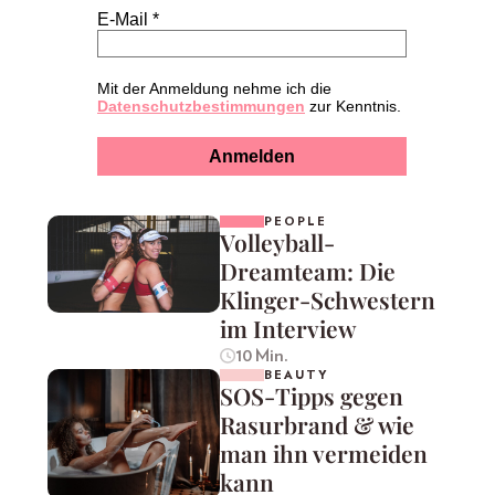
PEOPLE
Volleyball-
Dreamteam: Die
Klinger-Schwestern
im Interview
10 Min.
BEAUTY
SOS-Tipps gegen
Rasurbrand & wie
man ihn vermeiden
kann