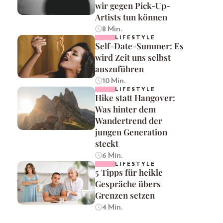
wir gegen Pick-Up-
Artists tun können
8 Min.
LIFESTYLE
Self-Date-Summer: Es
wird Zeit uns selbst
auszuführen
10 Min.
LIFESTYLE
Hike statt Hangover:
Was hinter dem
Wandertrend der
jungen Generation
steckt
6 Min.
LIFESTYLE
5 Tipps für heikle
Gespräche übers
Grenzen setzen
4 Min.