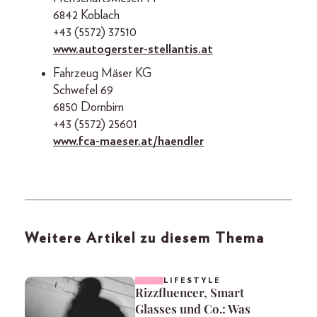
6842 Koblach
+43 (5572) 37510
www.autogerster-stellantis.at
Fahrzeug Mäser KG
Schwefel 69
6850 Dornbirn
+43 (5572) 25601
www.fca-maeser.at/haendler
Weitere Artikel zu diesem Thema
LIFESTYLE
Rizzfluencer, Smart
Glasses und Co.: Was