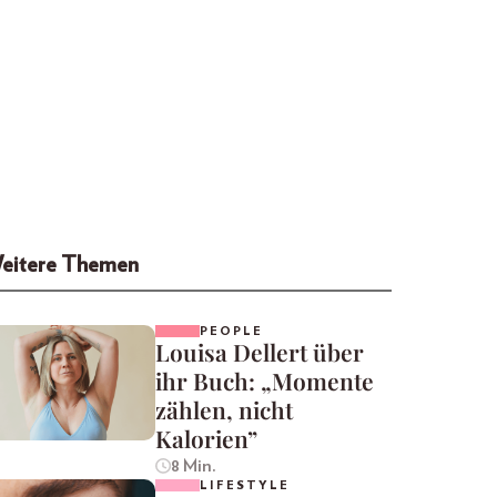
eitere Themen
PEOPLE
Louisa Dellert über
ihr Buch: „Momente
zählen, nicht
Kalorien”
8 Min.
LIFESTYLE