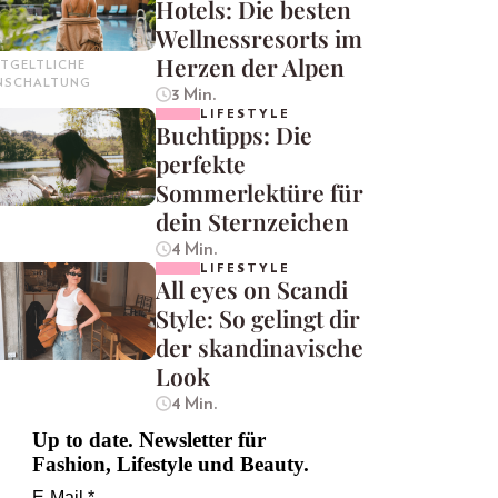
Hotels: Die besten
Wellnessresorts im
Herzen der Alpen
TGELTLICHE
INSCHALTUNG
3 Min.
LIFESTYLE
Buchtipps: Die
perfekte
Sommerlektüre für
dein Sternzeichen
4 Min.
LIFESTYLE
All eyes on Scandi
Style: So gelingt dir
der skandinavische
Look
4 Min.