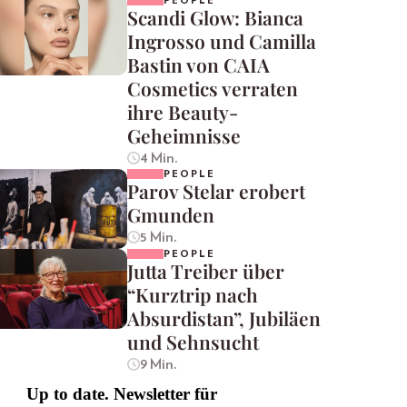
PEOPLE
Scandi Glow: Bianca
Ingrosso und Camilla
Bastin von CAIA
Cosmetics verraten
ihre Beauty-
Geheimnisse
4 Min.
PEOPLE
Parov Stelar erobert
Gmunden
5 Min.
PEOPLE
Jutta Treiber über
“Kurztrip nach
Absurdistan”, Jubiläen
und Sehnsucht
9 Min.