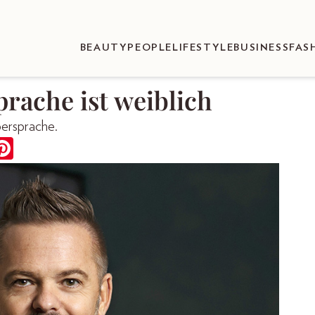
BEAUTY
PEOPLE
LIFESTYLE
BUSINESS
FAS
rache ist weiblich
persprache.