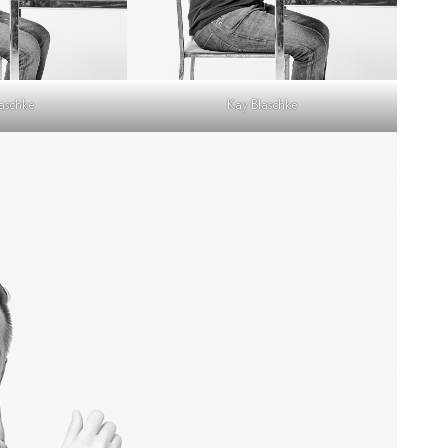
aschke
Kay Blaschke