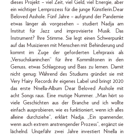
dieses Projekt – viel Zeit, viel Geld, viel Energie, aber
ein wichtiger Lernprozess für die junge Künstlerin.Dear
Beloved Asshole. Fünf Jahre – aufgrund der Pandemie
etwas länger als vorgesehen – studiert Nadja am
Institut für Jazz und improvisierte Musik. Das
Instrument? Ihre Stimme. Sie legt einen Schwerpunkt
auf das Musizieren mit Menschen mit Behinderung und
kommt im Zuge der geforderten Lehrpraxis als
„Versuchskaninchen“ für ihre Kommilitonen in den
Genuss, etwas Schlagzeug und Bass zu lernen. Damit
nicht genug: Während des Studiums gründet sie mit
Very Hairy Records ihr eigenes Label und bringt 2020
das erste Nnella-Album Dear Beloved Asshole mit
acht Songs raus. Eine mutige Nummer. „Man hört so
viele Geschichten aus der Branche und ich wollte
einfach ausprobieren, wie es funktioniert, wenn ich alles
alleine durchziehe“, erklärt Nadja. „Ein spannender,
wenn auch extrem anstrengender Prozess“, ergänzt sie
lächelnd. Ungefähr zwei Jahre investiert Nnella in