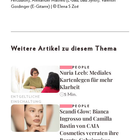
Percussion), Alexander Matheis (E-Bass, Bass Synth), Valentin
Goidinger (E-Gitarre) | © Elena S Zoé
Weitere Artikel zu diesem Thema
PEOPLE
Nuria Leeb: Mediales
Kartenlegen für mehr
Klarheit
5 Min.
ENTGELTLICHE
EINSCHALTUNG
PEOPLE
Scandi Glow: Bianca
Ingrosso und Camilla
Bastin von CAIA
Cosmetics verraten ihre