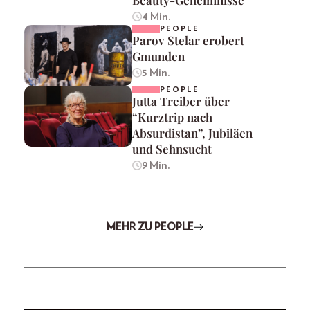
Beauty-Geheimnisse
4 Min.
PEOPLE
Parov Stelar erobert
Gmunden
5 Min.
PEOPLE
Jutta Treiber über
“Kurztrip nach
Absurdistan”, Jubiläen
und Sehnsucht
9 Min.
MEHR ZU PEOPLE